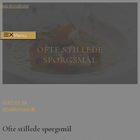
Hop til indhold
Menu
OFTE STILLEDE
SPØRGSMÅL
21 67 34 38
info@kjfood.dk
Ofte stillede spørgsmål