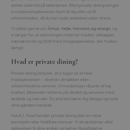
sidste søde bid på tallerkenen. Med private dining bringer
vi restaurantoplevelsen hjem til dig eller ud til
virksomheden, så du kan nyde selskabet uden stress.
Vi rykker gerne ud i
Århus, Vejle, Horsens og omegn
, og
vi sørger for, at stemningen matcher maden: afslappet,
nærværende og fyldt med smagsoplevelser, der huskes
længe.
Hvad er private dining?
Private dining betyder, at vi tager os af hele
madoplevelsen – direkte i dit køkken eller i
virksomhedens rammer. Vi medbringer råvarer af høj
kvalitet, tilbereder retterne på stedet og serverer med
æstetik og nærvær. Du skal blot læne dig tilbage og nyde
dine gæsters selskab.
Hos KJ. food handler private dining ikke om stive
koncepter eller fastlåste menuer. Vi skræddersyr altid
oplevelsen til dine ønsker og behov. Resultatet er