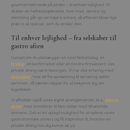
gourmet helt nede på jorden – til enhver lejlighed. Vi
skaber en helhedsoplevelse, hvor mad, service og
stemning går op i en højere enhed, så aftenen bliver lige
præcis så speciel, som du ønsker den.
Til enhver lejlighed – fra selskaber til
gastro aften
Uanset om du planlægger en rund fødselsdag, et
bryllup
, en konfirmation eller et mindre firmaevent, kan
private dining være løsningen. Vi har stor erfaring med
selskaber
, hvor alt fra opdækning til servering spiller
sammen, så værten slipper for at bekymre sig om
logistikken.
Vi afholder også vores egne arrangementer, bl.a.
gastro
aften
, hvor vi inviterer til fem retter med tilhørende
vinmenu. Det er en oplagt mulighed for at opleve vores
gastronomiske univers og få inspiration til, hvordan en
private dining hos dig kunne se ud.