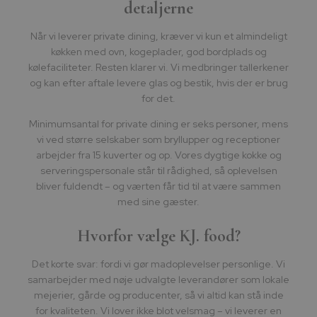
detaljerne
Når vi leverer private dining, kræver vi kun et almindeligt
køkken med ovn, kogeplader, god bordplads og
kølefaciliteter. Resten klarer vi. Vi medbringer tallerkener
og kan efter aftale levere glas og bestik, hvis der er brug
for det.
Minimumsantal for private dining er seks personer, mens
vi ved større selskaber som bryllupper og receptioner
arbejder fra 15 kuverter og op. Vores dygtige kokke og
serveringspersonale står til rådighed, så oplevelsen
bliver fuldendt – og værten får tid til at være sammen
med sine gæster.
Hvorfor vælge KJ. food?
Det korte svar: fordi vi gør madoplevelser personlige. Vi
samarbejder med nøje udvalgte leverandører som lokale
mejerier, gårde og producenter, så vi altid kan stå inde
for kvaliteten. Vi lover ikke blot velsmag – vi leverer en