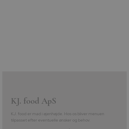
KJ. food ApS
KJ. food er mad i øjenhøjde. Hos os bliver menuen
tilpasset efter eventuelle ønsker og behov.