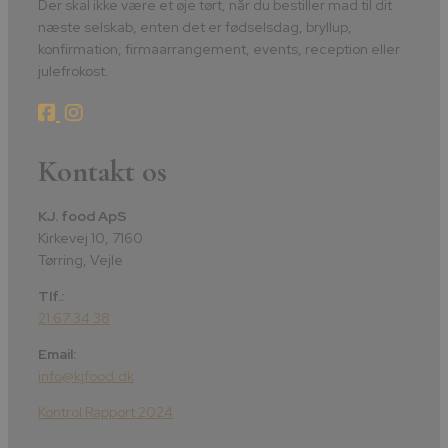
Der skal ikke være et øje tørt, når du bestiller mad til dit
næste selskab, enten det er fødselsdag, bryllup,
konfirmation, firmaarrangement, events, reception eller
julefrokost.
Kontakt os
KJ. food ApS
Kirkevej 10, 7160
Tørring, Vejle
Tlf.:
21 67 34 38
Email:
info@kjfood.dk
Kontrol Rapport 2024