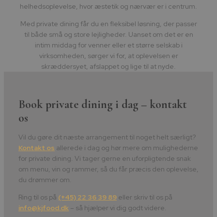
helhedsoplevelse, hvor æstetik og nærvær er i centrum.
Med private dining får du en fleksibel løsning, der passer
til både små og store lejligheder. Uanset om det er en
intim middag for venner eller et større selskab i
virksomheden, sørger vi for, at oplevelsen er
skræddersyet, afslappet og lige til at nyde.
Book private dining i dag – kontakt
os
Vil du gøre dit næste arrangement til noget helt særligt?
Kontakt os
allerede i dag og hør mere om mulighederne
for private dining. Vi tager gerne en uforpligtende snak
om menu, vin og rammer, så du får præcis den oplevelse,
du drømmer om.
Ring til os på
(+45) 22 36 39 89
eller skriv til os på
info@kjfood.dk
– så hjælper vi dig godt videre.