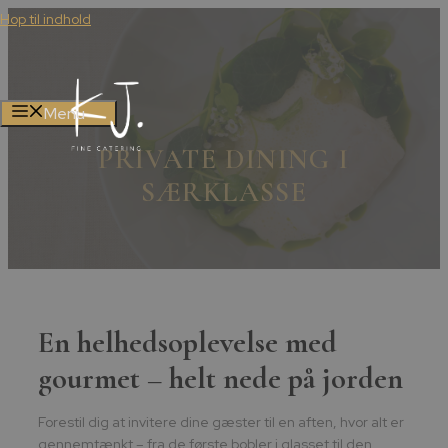
Hop til indhold
Menu
PRIVATE DINING I
SÆRKLASSE
En helhedsoplevelse med
gourmet – helt nede på jorden
Forestil dig at invitere dine gæster til en aften, hvor alt er
gennemtænkt – fra de første bobler i glasset til den